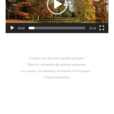
00:00
02:16
Comme vous êtes loin, paradis parfumé !
Mais le vert paradis des amours enfantines,
Les courses, les chansons, les baisers, les bouquets…
Charles Baudelaire